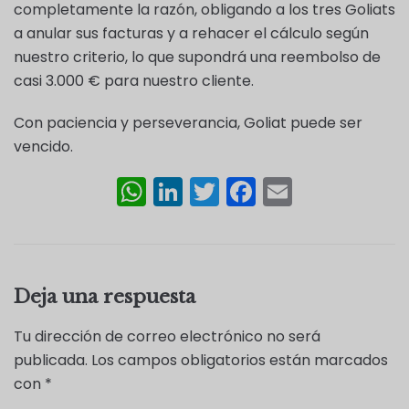
completamente la razón, obligando a los tres Goliats
a anular sus facturas y a rehacer el cálculo según
nuestro criterio, lo que supondrá una reembolso de
casi 3.000 € para nuestro cliente.
Con paciencia y perseverancia, Goliat puede ser
vencido.
W
Li
T
F
E
h
n
w
a
m
a
k
itt
c
ai
ts
e
er
e
l
Deja una respuesta
A
dI
b
p
n
o
Tu dirección de correo electrónico no será
p
o
publicada.
Los campos obligatorios están marcados
con
*
k