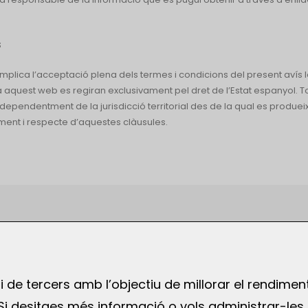
S
mplica l’acceptació plena dels termes i condicions del present avís l
 a aquest web es regiran exclusivament pel dret de l’Estat espanyol. 
dependentment de la jurisdicció territorial des de la qual es produeix
ent i respecte d’aquestes clàusules.
VISITA’NS
c. Laforja, 13 – 08006 Barcelona
c. Santa Clara 26 1º – 17001 Girona
i de tercers amb l’objectiu de millorar el rendimen
c. Dos de Maig 8 – 08240 Manresa
s. Si desitges més informació o vols administrar-les