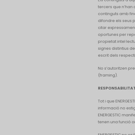
tercers que n’han 
continguts amb fina
difondre els seus p
citar expressament
oportunes per repa
propietat intel·lect
signes distintius d
escrit dels respecti
No s’autoritzen pre
(framing).
RESPONSABILITA
Tot i que ENERGEST
informació no estig
ENERGESTIC manifes
tenen una funció o
ENERGESTIC no es f