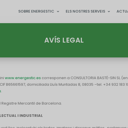
SOBRE ENERGESTIC
ELS NOSTRES SERVEIS
ACTU
AVÍS LEGAL
ini
www.energestic.es
corresponen a CONSULTORIA BASTÉ-SIN SL (en
IF B65661597, domiciliada Lluís Muntadas 8, 08035 –tel. +34 932 183 10
s
.
el Registre Mercantil de Barcelona.
LECTUAL I INDUSTRIAL
uest lloc, incloent-hi els textos, imatges i dissenys gràfics, pertanye