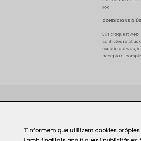
lloc.
CONDICIONS D’Ú
L’ús d’aquest web i
conflictes relatius
usuària del web, in
accepta el complim
TRUCA’NS
T: 932 183 101
T’informem que utilitzem cookies pròpies 
i amb finalitats analítiques i publicitàrie