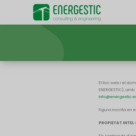
Skip
to
content
El lloc web i el dom
ENERGESTIC), amb C
info@energestic.e
Figura inscrita en 
PROPIETAT INTEL·
Els continguts d’aq