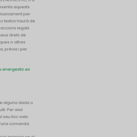
resenta aquests
xclusivament per
 o textos haurà de
 accions legals
 seus drets de
rques o altres
, prèvia i per
.energestic.es
que alguna dada o
ti. Per això
l seu lloc web
 d’una comanda.
ços inclosos en el