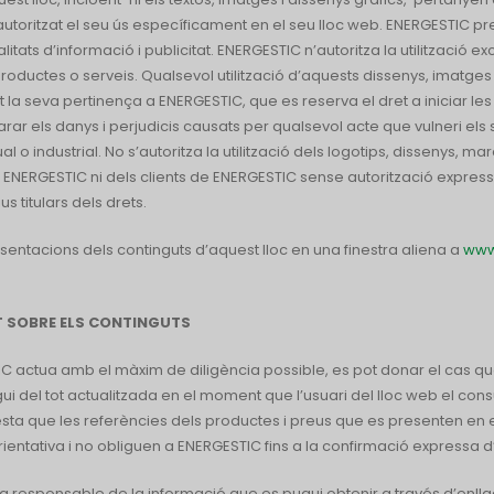
autoritzat el seu ús específicament en el seu lloc web. ENERGESTIC p
litats d’informació i publicitat. ENERGESTIC n’autoritza la utilització e
roductes o serveis. Qualsevol utilització d’aquests dissenys, imatges
 la seva pertinença a ENERGESTIC, que es reserva el dret a iniciar les
rar els danys i perjudicis causats per qualsevol acte que vulneri els
ual o industrial. No s’autoritza la utilització dels logotips, dissenys, ma
e ENERGESTIC ni dels clients de ENERGESTIC sense autorització expressa
us titulars dels drets.
sentacions dels continguts d’aquest lloc en una finestra aliena a
www
T SOBRE ELS CONTINGUTS
IC actua amb el màxim de diligència possible, es pot donar el cas 
ui del tot actualitzada en el moment que l’usuari del lloc web el consul
ta que les referències dels productes i preus que es presenten en e
rientativa i no obliguen a ENERGESTIC fins a la confirmació expressa
a responsable de la informació que es pugui obtenir a través d’enlla