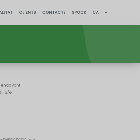
ALITAT
CLIENTS
CONTACTE
SPOCK
CA
 endavant
1, a/e
n a ENERGESTIC, o a