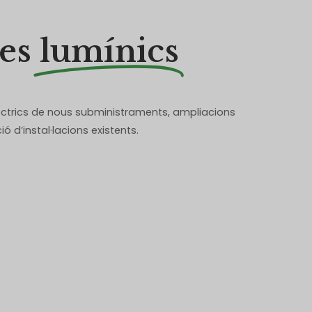
es
lumínics
èctrics de nous subministraments, ampliacions
ió d’instal·lacions existents.