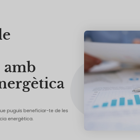
de
s amb
nergètica
que puguis beneficiar-te de les
cia energètica.