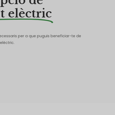
pció de
t elèctric
necessaris per a que puguis beneficiar-te de
elèctric.