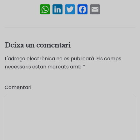
W
Li
T
F
E
h
n
w
a
m
a
k
itt
c
ai
ts
e
er
e
l
Deixa un comentari
A
dI
b
p
n
o
L'adreça electrònica no es publicarà.
Els camps
p
o
necessaris estan marcats amb
*
k
Comentari