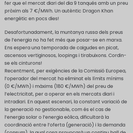
fer que el mercat diari del dia 9 tanqués amb un preu
pròxim als 7 €/MWh. Un autèntic Dragon Khan
energètic en pocs dies!
Desafortunadament, la muntanya russa dels preus
de l’energia no ha fet més que posar-se en marxa.
Ens espera una temporada de caigudes en picat,
ascensos vertiginosos, loopings i tirabuixons. Cordin-
se els cinturons!
Recentment, per exigències de la Comissió Europea,
l’operador del mercat ha eliminat els límits mínims
(0 €/MWh) i màxims (180 €/MWh) del preu de
l’electricitat, per a operar en els mercats diari i
intradiari. En aquest escenari, la constant variació de
la generació no gestionable, com és el cas de
l’energia solar o l’energia eòlica, dificultarà la
coordinació entre l’oferta (generació) i la demanda
(consum), la qual cosa provocarà un continu ball de