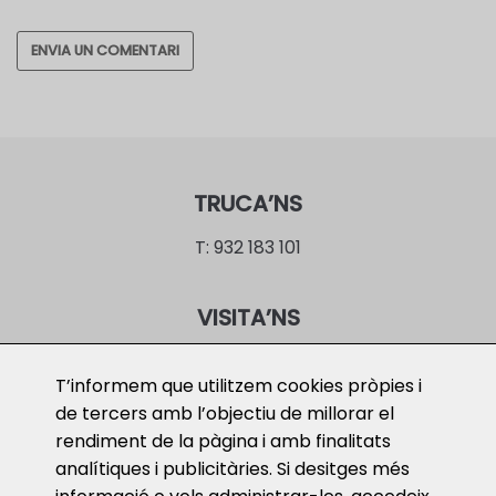
TRUCA’NS
T: 932 183 101
VISITA’NS
c. Laforja, 13 – 08006 Barcelona
T’informem que utilitzem cookies pròpies i
c. Santa Clara 26 1º – 17001 Girona
de tercers amb l’objectiu de millorar el
c. Dos de Maig 8 – 08240 Manresa
rendiment de la pàgina i amb finalitats
analítiques i publicitàries. Si desitges més
ESCRIU-NOS